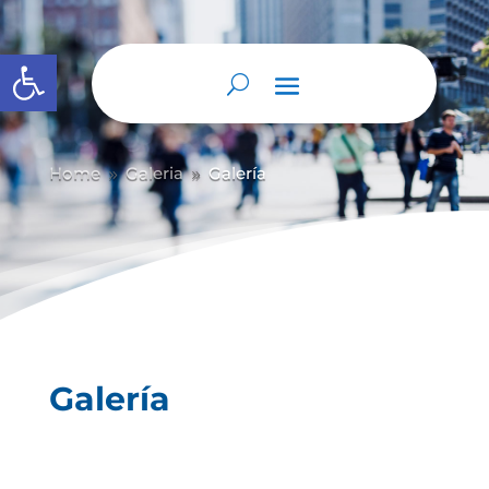
Abrir barra de herramientas
Home
Galeria
Galería
9
9
Galería