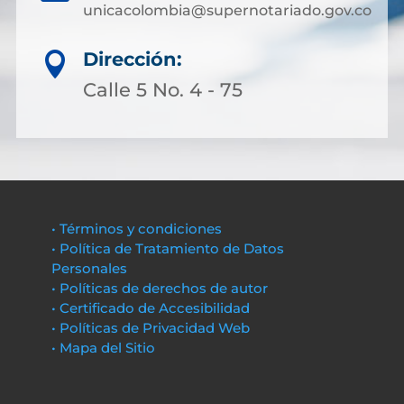
unicacolombia@supernotariado.gov.co
Dirección:

Calle 5 No. 4 - 75
• Términos y condiciones
• Política de Tratamiento de Datos
Personales
• Políticas de derechos de autor
• Certificado de Accesibilidad
• Políticas de Privacidad Web
• Mapa del Sitio