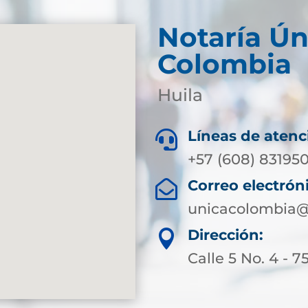
Notaría Ún
Colombia
Huila
Líneas de atenc

+57 (608) 83195
Correo electrón

unicacolombia@
Dirección:

Calle 5 No. 4 - 7