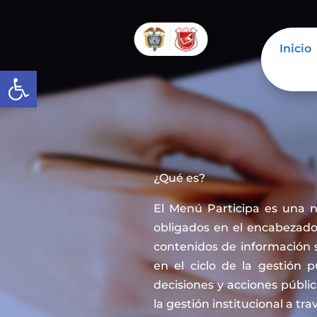
Inicio
Abrir barra de herramientas
¿Qué es?
El Menú Participa es una 
obligados en el encabezado 
contenidos de información 
en el ciclo de la gestión 
decisiones y acciones públi
la gestión institucional a tra