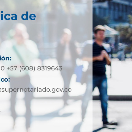
ica de
ión:
00 +57 (608) 8319643
ico:
supernotariado.gov.co
5