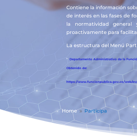
Contiene la información sobr
de interés en las fases de f
la normatividad general 
proactivamente para facilitar
La estructura del Menú Parti
*
Departamento Administrativo de la Función
Obtenido de:
https://www.funcionpublica.gov.co/web/eva/
Home
Participa
9