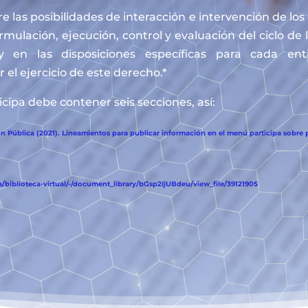
e las posibilidades de interacción e intervención de lo
ormulación, ejecución, control y evaluación del ciclo de 
y en las disposiciones específicas para cada en
 el ejercicio de este derecho.*
cipa debe contener seis secciones, así:
 Pública (2021). Lineamientos para publicar información en el menú participa sobre p
biblioteca-virtual/-/document_library/bGsp2IjUBdeu/view_file/39121905