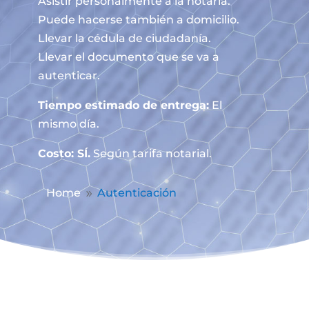
Asistir personalmente a la notaría.
Puede hacerse también a domicilio.
Llevar la cédula de ciudadanía.
Llevar el documento que se va a
autenticar.
Tiempo estimado de entrega:
El
mismo día.
Costo: SÍ.
Según tarifa notarial.
Home
Autenticación
9