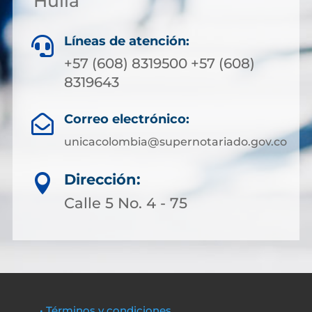
Huila
Líneas de atención:

+57 (608) 8319500 +57 (608)
8319643
Correo electrónico:

unicacolombia@supernotariado.gov.co
Dirección:

Calle 5 No. 4 - 75
• Términos y condiciones