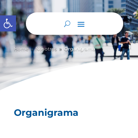
Abrir barra de herramientas
Home
Nosotros
Organigrama
9
9
Organigrama