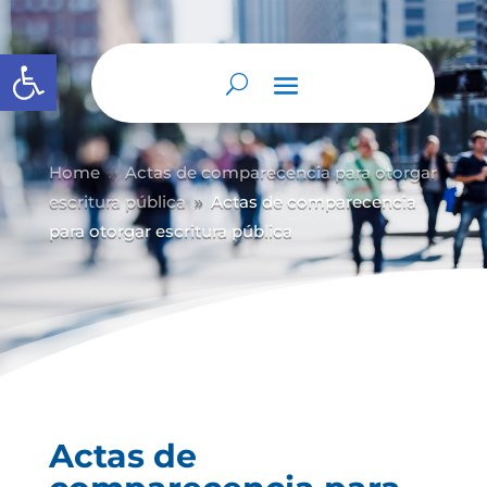
Abrir barra de herramientas
Home
Actas de comparecencia para otorgar
9
escritura pública
Actas de comparecencia
9
para otorgar escritura pública
Actas de