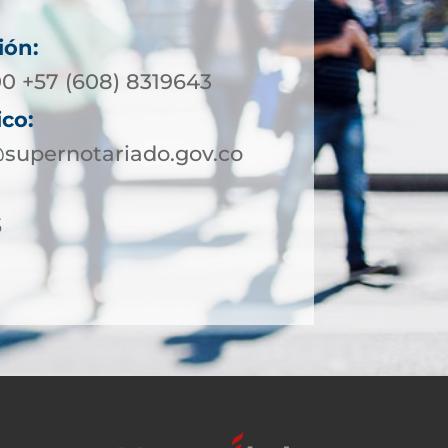
ión:
00 +57 (608) 8319643
ico:
supernotariado.gov.co
5