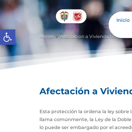
Inicio
Abrir barra de herramientas
Home
Afectación a Vivienda familiar
9
Afectación a Vivien
Esta protección la ordena la ley sobre
llama comúnmente, la Ley de la Doble 
lo puede ser embargado por el acreedor