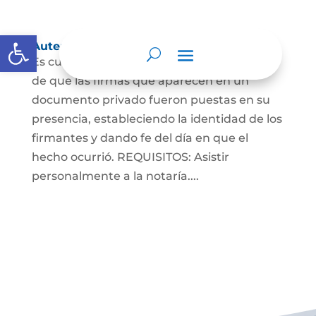
Abrir barra de herramientas
Autenticaciones
Es cuando el notario da testimonio escrito
de que las firmas que aparecen en un
documento privado fueron puestas en su
presencia, estableciendo la identidad de los
firmantes y dando fe del día en que el
hecho ocurrió. REQUISITOS: Asistir
personalmente a la notaría....