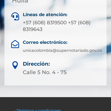
Huila
Líneas de atención:

+57 (608) 8319500 +57 (608)
8319643
Correo electrónico:

unicacolombia@supernotariado.gov.co
Dirección:

Calle 5 No. 4 - 75
• Términos y condiciones