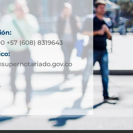
ión:
00 +57 (608) 8319643
ico:
supernotariado.gov.co
5