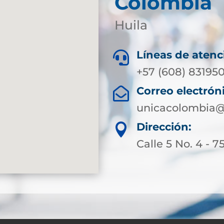
Colombia
Huila
Líneas de atenc

+57 (608) 83195
Correo electrón

unicacolombia@
Dirección:

Calle 5 No. 4 - 7