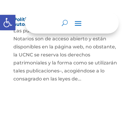
Abrir barra de herramientas
Política de derechos de autor y/o
autorización de uso sobre los contenidos
Las publicaciones de la UCNC y de los
Notarios son de acceso abierto y están
disponibles en la página web, no obstante,
la UCNC se reserva los derechos
patrimoniales y la forma como se utilizarán
tales publicaciones–, acogiéndose a lo
consagrado en las leyes de...