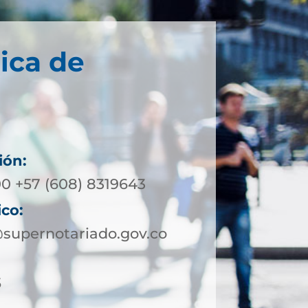
ica de
ión:
00 +57 (608) 8319643
ico:
supernotariado.gov.co
5