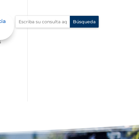
cia
s