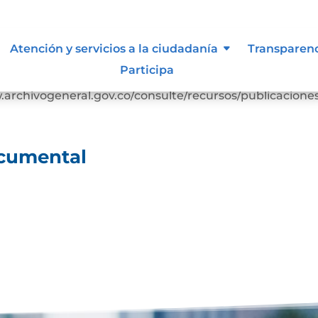
ocumental
Atención y servicios a la ciudadanía
Transparen
Participa
arga Cuadro clasificación documentalDescarga
rchivogeneral.gov.co/consulte/recursos/publicacione
ocumental