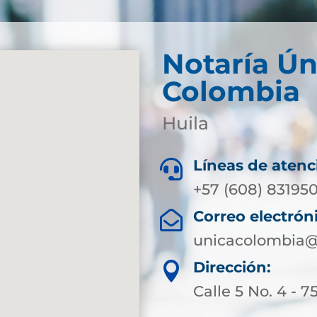
Notaría Ún
Colombia
Huila
Líneas de atenc

+57 (608) 83195
Correo electrón

unicacolombia@
Dirección:

Calle 5 No. 4 - 7