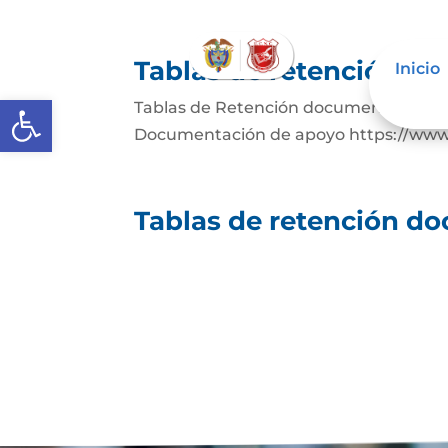
Tablas de retención d
Inicio
Abrir barra de herramientas
Tablas de Retención documental Desc
Documentación de apoyo https://www.a
Tablas de retención d